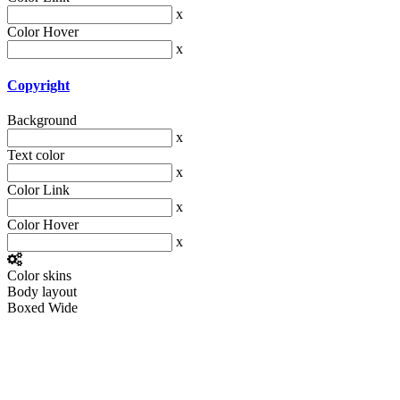
x
Color Hover
x
Copyright
Background
x
Text color
x
Color Link
x
Color Hover
x
Color skins
Body layout
Boxed
Wide