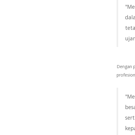
"Me
dal
tet
uja
Dengan p
profesion
"Me
bes
ser
kep