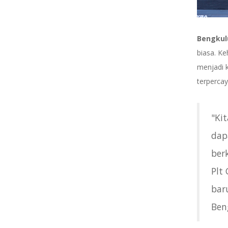
Bengkulu
biasa. Ke
menjadi 
terperca
"Ki
dap
ber
Plt
bar
Ben