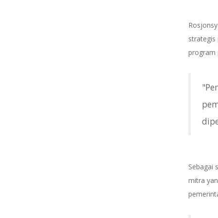
Rosjonsy
strategi
program 
"Pe
pem
dip
Sebagai s
mitra ya
pemerint