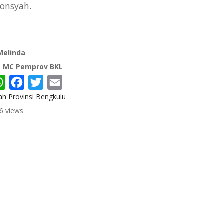
jonsyah.
 Melinda
: MC Pemprov BKL
re
WhatsApp
Facebook
Twitter
Email
ah Provinsi Bengkulu
6 views