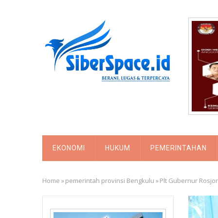
Skip
to
main
content
MAIN
EKONOMI
HUKUM
PEMERINTAHAN
NAVIGATION
Home
»
pemerintah provinsi Bengkulu
»
Plt Gubernur Rosj
Breadcrumb