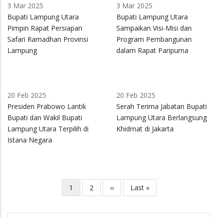
3 Mar 2025
3 Mar 2025
Bupati Lampung Utara
Bupati Lampung Utara
Pimpin Rapat Persiapan
Sampaikan Visi-Misi dan
Safari Ramadhan Provinsi
Program Pembangunan
Lampung
dalam Rapat Paripurna
20 Feb 2025
20 Feb 2025
Presiden Prabowo Lantik
Serah Terima Jabatan Bupati
Bupati dan Wakil Bupati
Lampung Utara Berlangsung
Lampung Utara Terpilih di
Khidmat di Jakarta
Istana Negara
Current
1
Page
2
Next
››
Last
Last »
Pagination
page
page
page