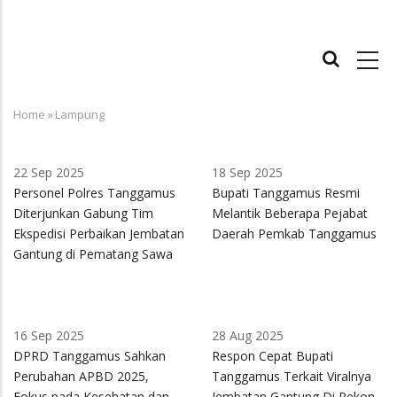
MAIN
NAVIGATION
Home
»
Lampung
Breadcrumb
22 Sep 2025
18 Sep 2025
Personel Polres Tanggamus
Bupati Tanggamus Resmi
Diterjunkan Gabung Tim
Melantik Beberapa Pejabat
Ekspedisi Perbaikan Jembatan
Daerah Pemkab Tanggamus
Gantung di Pematang Sawa
16 Sep 2025
28 Aug 2025
DPRD Tanggamus Sahkan
Respon Cepat Bupati
Perubahan APBD 2025,
Tanggamus Terkait Viralnya
Fokus pada Kesehatan dan
Jembatan Gantung Di Pekon