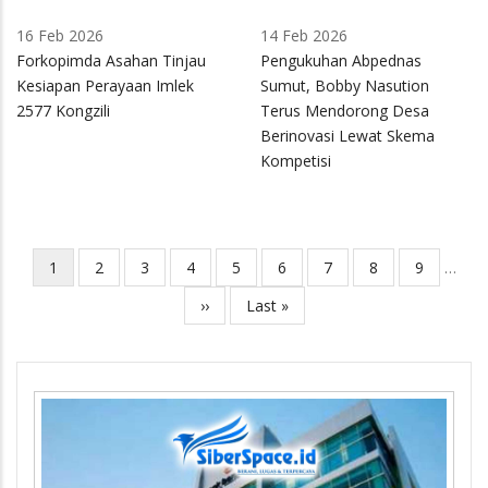
16 Feb 2026
14 Feb 2026
Forkopimda Asahan Tinjau
Pengukuhan Abpednas
Kesiapan Perayaan Imlek
Sumut, Bobby Nasution
2577 Kongzili
Terus Mendorong Desa
Berinovasi Lewat Skema
Kompetisi
Current
1
Page
2
Page
3
Page
4
Page
5
Page
6
Page
7
Page
8
Page
9
…
Pagination
page
Next
››
Last
Last »
page
page