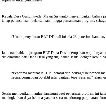
sejumlah undangan lainnya.
Kepala Desa Gununggede, Mayar Siswanto menyampaikan bahwa prose
tahap perencanaan, pelaksanaan, hingga pemantauan program, sebaga
“Untuk penyaluran BLT DD kali ini ada 23 penerima bantuan, 
Ia menambahkan, program BLT Dana Desa merupakan wujud nyata up
dialokasikan dari Dana Desa yang digunakan sesuai dengan kebutuha
“Penerima manfaat BLT ini berasal dari berbagai kelompok ma
secara cermat dan objektif agar bantuan tepat sasaran,” jelasnya
Selain memberikan manfaat langsung bagi penerima, program ini jug
meningkatkan daya beli masyarakat serta mendorong perputaran ekono