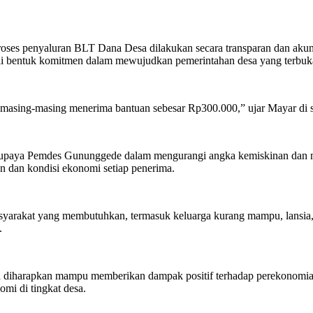
s penyaluran BLT Dana Desa dilakukan secara transparan dan akunta
i bentuk komitmen dalam mewujudkan pemerintahan desa yang terbuka d
masing-masing menerima bantuan sebesar Rp300.000,” ujar Mayar di s
aya Pemdes Gununggede dalam mengurangi angka kemiskinan dan menin
n dan kondisi ekonomi setiap penerima.
syarakat yang membutuhkan, termasuk keluarga kurang mampu, lansia, 
.
a diharapkan mampu memberikan dampak positif terhadap perekonomian
mi di tingkat desa.