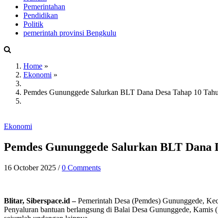
Main
Pemerintahan
navigation
Pendidikan
Politik
pemerintah provinsi Bengkulu
Home
»
Ekonomi
»
Breadcrumb
Pemdes Gununggede Salurkan BLT Dana Desa Tahap 10 Tahun
Ekonomi
Pemdes Gununggede Salurkan BLT Dana D
16 October 2025
/
0 Comments
Blitar, Siberspace.id –
Pemerintah Desa (Pemdes) Gununggede, Keca
Penyaluran bantuan berlangsung di Balai Desa Gununggede, Kamis (