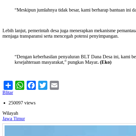
“Meskipun jumlahnya tidak besar, kami berharap bantuan ini d
Lebih lanjut, pemerintah desa juga menerapkan mekanisme pemantaua
menjaga transparansi serta mencegah potensi penyimpangan.
“Dengan keberhasilan penyaluran BLT Dana Desa ini, kami berha
kesejahteraan masyarakat,” pungkas Mayar
. (Eko)
Share
WhatsApp
Facebook
Twitter
Email
Blitar
250097 views
Wilayah
Jawa Timur