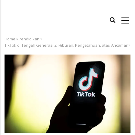
MAIN
NAVIGATION
Home
»
Pendidikan
»
Breadcrumb
TikTok di Tengah Generasi Z: Hiburan, Pengetahuan, atau Ancaman?