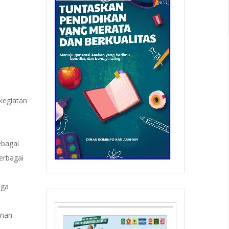
kegiatan
u
ebagai
erbagai
aga
unan