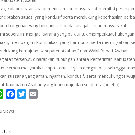
i Kabupaten Asahan.
ya, kolaborasi antara pemerintah dan masyarakat memiliki peran pen
nciptakan situasi yang kondusif serta mendukung keberhasilan berba
pembangunan yang berorientasi pada kesejahteraan masyarakat.
hmi seperti ini menjadi sarana yang baik untuk memperkuat hubungan
aan, membangun komunikasi yang harmonis, serta meningkatkan ke
ndukung kemajuan Kabupaten Asahan,” ujar Wakil Bupati Asahan.
kegiatan tersebut, diharapkan hubungan antara Pemerintah Kabupate
ruh elemen masyarakat dapat terus terjalin dengan baik sehingga m
kan suasana yang aman, nyaman, kondusif, serta mendukung terwu
at Kabupaten Asahan yang lebih maju dan sejahtera.(prsetio)
re
WhatsApp
Facebook
Twitter
Email
5 views
 Utara