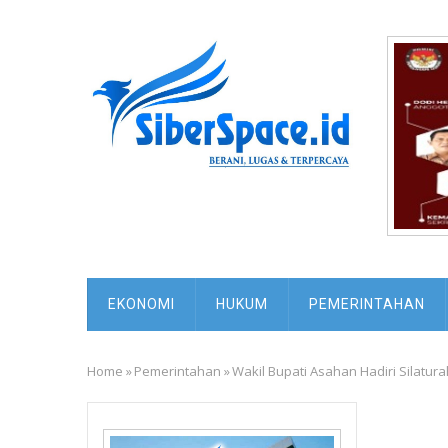
Skip
to
main
content
MAIN
EKONOMI
HUKUM
PEMERINTAHAN
NAVIGATION
Home
»
Pemerintahan
»
Wakil Bupati Asahan Hadiri Silat
Breadcrumb