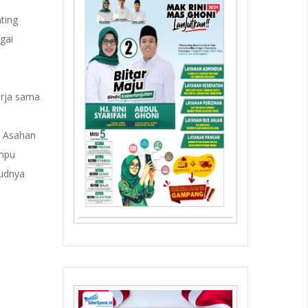
ting
gai
rja sama
n Asahan
ampu
judnya