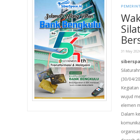
PEMERIN
Wak
Sil
Ber
31 May 202
sibersp
Silatura
(30/04/20
Kegiatan
wujud me
elemen m
Dalam ke
komunika
organisa