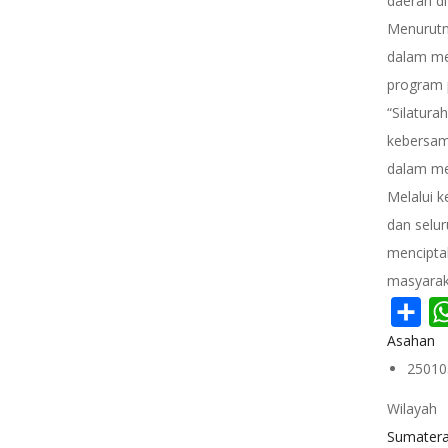
daerah d
Menurutn
dalam me
program 
“Silatura
kebersam
dalam me
Melalui 
dan selu
mencipta
masyarak
Sha
Asahan
25010
Wilayah
Sumatera