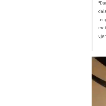
"Da
dal
ten
mot
ujar