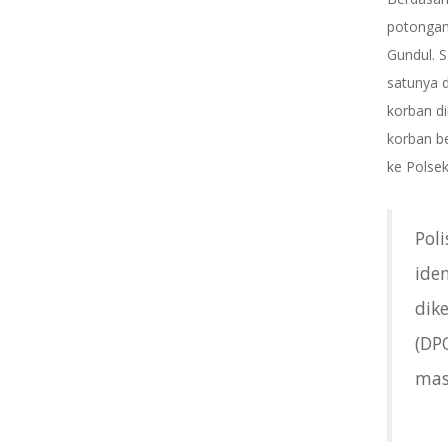
potongan
Gundul. S
satunya d
korban d
korban be
ke Polse
Pol
ide
dik
(DP
mas