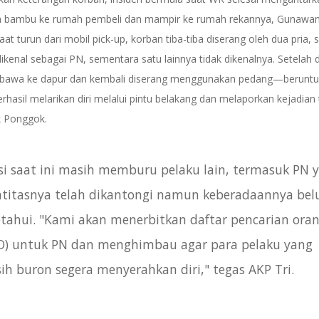
 bambu ke rumah pembeli dan mampir ke rumah rekannya, Gunawan 
aat turun dari mobil pick-up, korban tiba-tiba diserang oleh dua pria, 
ikenal sebagai PN, sementara satu lainnya tidak dikenalnya. Setelah d
ibawa ke dapur dan kembali diserang menggunakan pedang—beruntu
rhasil melarikan diri melalui pintu belakang dan melaporkan kejadian
k Ponggok.
isi saat ini masih memburu pelaku lain, termasuk PN 
ntitasnya telah dikantongi namun keberadaannya be
etahui. "Kami akan menerbitkan daftar pencarian ora
O) untuk PN dan menghimbau agar para pelaku yang
ih buron segera menyerahkan diri," tegas AKP Tri.