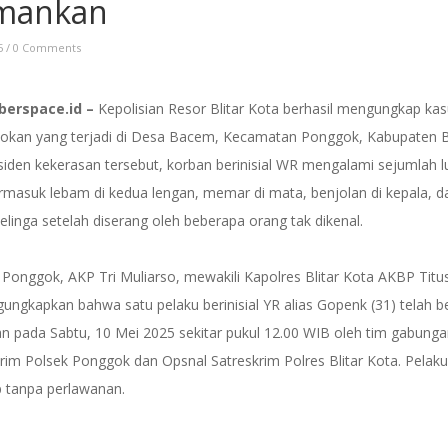
mankan
5
/
0 Comments
Siberspace.id –
Kepolisian Resor Blitar Kota berhasil mengungkap ka
okan yang terjadi di Desa Bacem, Kecamatan Ponggok, Kabupaten Bl
iden kekerasan tersebut, korban berinisial WR mengalami sejumlah l
ermasuk lebam di kedua lengan, memar di mata, benjolan di kepala, d
telinga setelah diserang oleh beberapa orang tak dikenal.
 Ponggok, AKP Tri Muliarso, mewakili Kapolres Blitar Kota AKBP Tit
ungkapkan bahwa satu pelaku berinisial YR alias Gopenk (31) telah be
n pada Sabtu, 10 Mei 2025 sekitar pukul 12.00 WIB oleh tim gabunga
rim Polsek Ponggok dan Opsnal Satreskrim Polres Blitar Kota. Pelaku
p tanpa perlawanan.