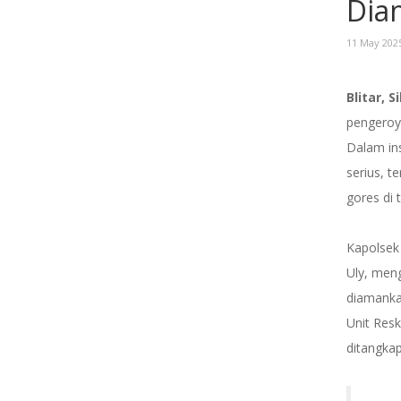
Dia
11 May 202
Blitar, 
pengeroy
Dalam ins
serius, t
gores di 
Kapolsek
Uly, meng
diamanka
Unit Resk
ditangka