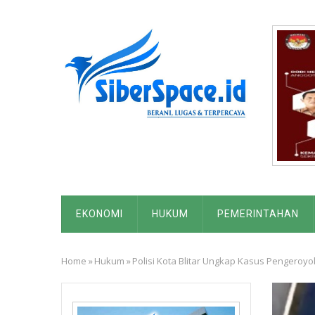
Skip
to
main
content
MAIN
EKONOMI
HUKUM
PEMERINTAHAN
NAVIGATION
Home
»
Hukum
»
Polisi Kota Blitar Ungkap Kasus Pengeroy
Breadcrumb