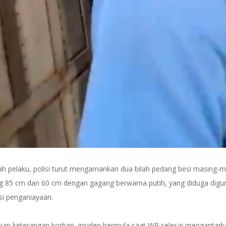
ah pelaku, polisi turut mengamankan dua bilah pedang besi masing-m
g 85 cm dan 60 cm dengan gagang berwarna putih, yang diduga digu
si penganiayaan.
kan keterangan korban, insiden bermula saat WR selesai mengantark