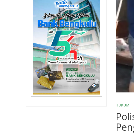
HUKUM
Poli
Pen