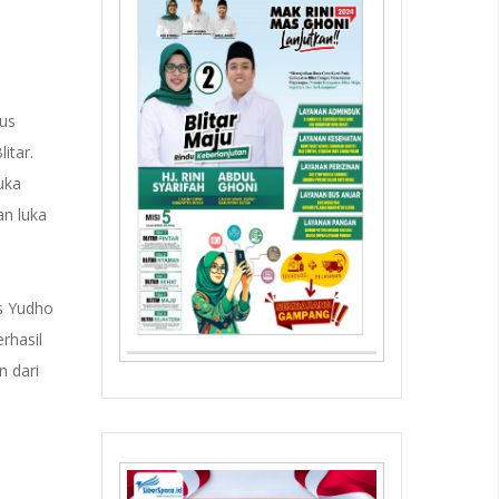
sus
itar.
uka
an luka
us Yudho
rhasil
n dari